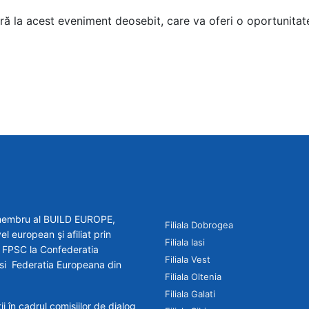
 la acest eveniment deosebit, care va oferi o oportunitate
e membru al BUILD EUROPE,
Filiala Dobrogea
el european şi afiliat prin
Filiala Iasi
 - FPSC la Confederatia
Filiala Vest
R si Federatia Europeana din
Filiala Oltenia
Filiala Galati
 în cadrul comisiilor de dialog