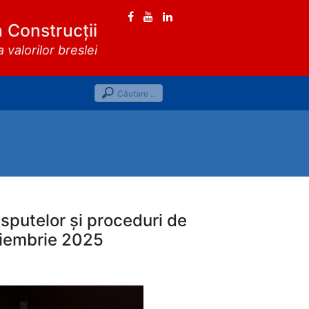
n Construcții
valorilor breslei
isputelor și proceduri de
noiembrie 2025