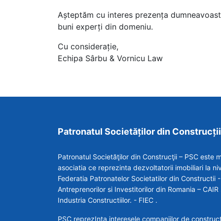
Așteptăm cu interes prezența dumneavoastră
buni experți din domeniu.
Cu considerație,
Echipa Sârbu & Vornicu Law
Patronatul Societăților din Construcții
Patronatul Societăţilor din Construcţii – PSC est
asociatia ce reprezinta dezvoltatorii imobiliari la niv
Federatia Patronatelor Societatilor din Constructii
Antreprenorilor si Investitorilor din Romania – CAI
Industria Constructiilor. - FIEC .
PSC reprezInta interesele companiilor de constructii