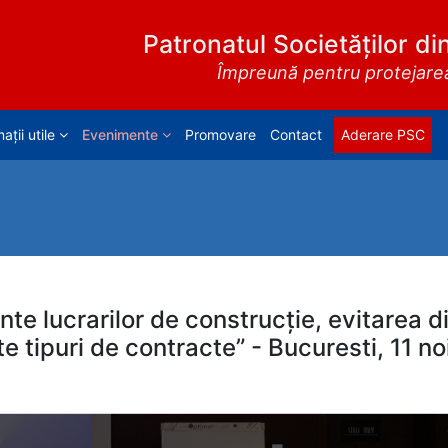
Patronatul Societăților di
Împreună pentru protejarea 
ații utile
Evenimente
Promovare
Contact
Aderare PSC
nte lucrarilor de construcție, evitarea d
lte tipuri de contracte” - Bucuresti, 11 