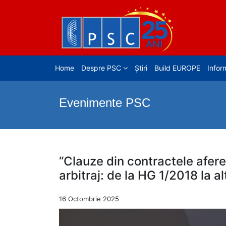
Home
Despre PSC
Știri
Build EUROPE
Inform
Evenimente PSC
“Clauze din contractele afere
arbitraj: de la HG 1/2018 la a
16 Octombrie 2025