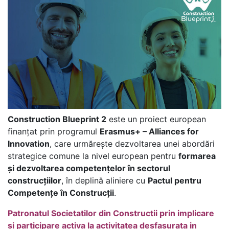
Construction Blueprint 2
este un proiect european
finanțat prin programul
Erasmus+ – Alliances for
Innovation
, care urmărește dezvoltarea unei abordări
strategice comune la nivel european pentru
formarea
și dezvoltarea competențelor în sectorul
construcțiilor
, în deplină aliniere cu
Pactul pentru
Competențe în Construcții
.
Patronatul Societatilor din Constructii prin implicare
si participare activa la activitatea desfasurata in