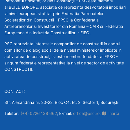
Patronatul Societăţilor din Construcţii – PSC este membru
al BUILD EUROPE, asociatia ce reprezinta dezvoltatorii imobiliari
la nivel european şi afiliat prin Federatia Patronatelor
Societatilor din Constructii - FPSC la Confederatia
Antreprenorilor si Investitorilor din Romania – CAIR si Federatia
Europeana din Industria Constructiilor. - FIEC .
PSC reprezInta interesele companiilor de constructii în cadrul
comisiilor de dialog social de la nivelul ministerelor implicate în
activitatea de construcţii si este membru fondator al FPSC -
singura federatie reprezentativa la nivel de sector de activitate
CONSTRUCTII.
CONTACT:
Str. Alexandrina nr. 20-22, Bloc C4, Et. 2, Sector 1, București
Telefon:
(+4) 0726 138 662
; E-mail:
office@psc.ro
;
harta