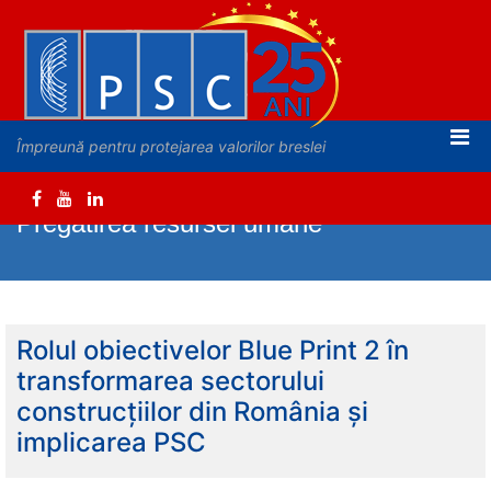
Împreună pentru protejarea valorilor breslei
Pregatirea resursei umane
Rolul obiectivelor Blue Print 2 în
transformarea sectorului
construcțiilor din România și
implicarea PSC