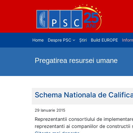
Home
Despre PSC
Știri
Build EUROPE
Inform
Pregatirea resursei umane
Schema Nationala de Calificar
29 Ianuarie 2015
Reprezentantii consortiului de implementar
reprezentanti ai companiilor de constructii s