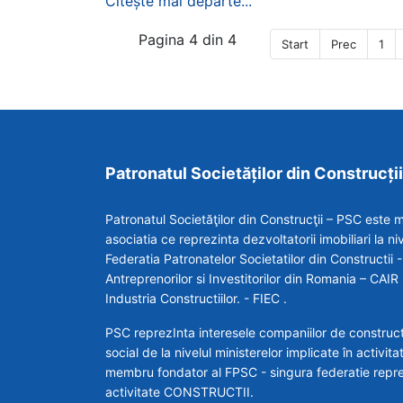
Citește mai departe...
Pagina 4 din 4
Start
Prec
1
Patronatul Societăților din Construcții
Patronatul Societăţilor din Construcţii – PSC est
asociatia ce reprezinta dezvoltatorii imobiliari la niv
Federatia Patronatelor Societatilor din Constructii
Antreprenorilor si Investitorilor din Romania – CAI
Industria Constructiilor. - FIEC .
PSC reprezInta interesele companiilor de constructii
social de la nivelul ministerelor implicate în activita
membru fondator al FPSC - singura federatie repre
activitate CONSTRUCTII.