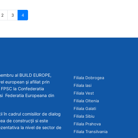
2
3
4
e membru al BUILD EUROPE,
Filiala Dobrogea
el european şi afiliat prin
Filiala Iasi
 - FPSC la Confederatia
Filiala Vest
R si Federatia Europeana din
Filiala Oltenia
Filiala Galati
 în cadrul comisiilor de dialog
Filiala Sibiu
tea de construcţii si este
Filiala Prahova
zentativa la nivel de sector de
Filiala Transilvania