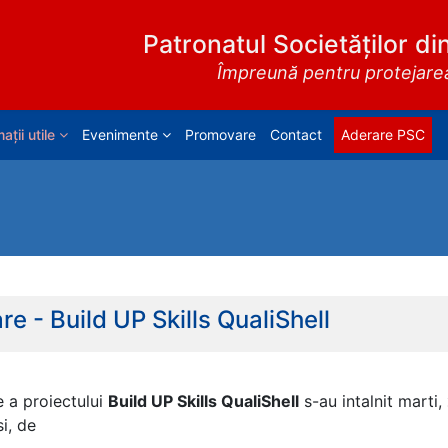
Patronatul Societăților di
Împreună pentru protejarea 
ații utile
Evenimente
Promovare
Contact
Aderare PSC
e - Build UP Skills QualiShell
e a proiectului
Build UP Skills QualiShell
s-au intalnit marti,
i, de