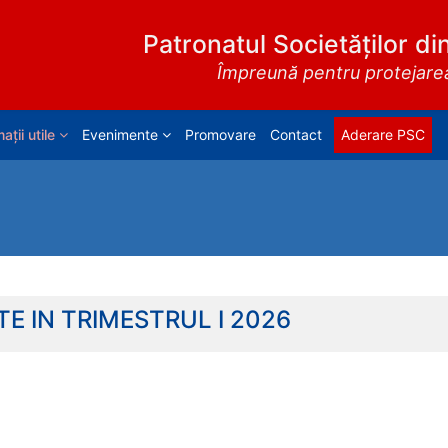
Patronatul Societăților di
Împreună pentru protejarea 
ații utile
Evenimente
Promovare
Contact
Aderare PSC
E IN TRIMESTRUL I 2026