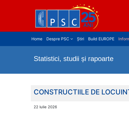
Home
Despre PSC
Știri
Build EUROPE
Inform
Statistici, studii și rapoarte
CONSTRUCTIILE DE LOCUINT
22 Iulie 2026