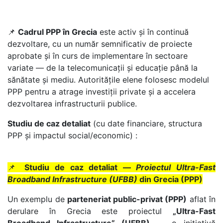
📌
Cadrul PPP în Grecia
este activ și în continuă
dezvoltare, cu un număr semnificativ de proiecte
aprobate și în curs de implementare în sectoare
variate — de la telecomunicații și educație până la
sănătate și mediu. Autoritățile elene folosesc modelul
PPP pentru a atrage investiții private și a accelera
dezvoltarea infrastructurii publice.
Studiu de caz detaliat
(cu date financiare, structura
PPP și impactul social/economic) :
📌
Studiu de caz detaliat —
Proiectul Ultra-Fast
Broadband Infrastructure (UFBB)
din Grecia (PPP)
Un exemplu de
parteneriat public-privat (PPP)
aflat în
derulare în Grecia este proiectul
„Ultra-Fast