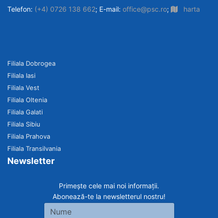
Telefon:
(+4) 0726 138 662
; E-mail:
office@psc.ro
;
harta
Filiala Dobrogea
Filiala Iasi
Filiala Vest
Filiala Oltenia
Filiala Galati
Filiala Sibiu
Filiala Prahova
Filiala Transilvania
Newsletter
Primește cele mai noi informații.
Abonează-te la newsletterul nostru!