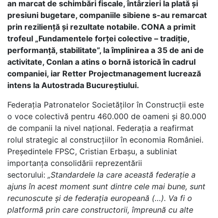
an marcat de schimbări fiscale, întârzieri la plată și
presiuni bugetare, companiile sibiene s-au remarcat
prin reziliență și rezultate notabile. CONA a primit
trofeul „Fundamentele forței colective – tradiție,
performanță, stabilitate”, la împlinirea a 35 de ani de
activitate, Conlan a atins o bornă istorică în cadrul
companiei, iar Retter Projectmanagement lucrează
intens la Autostrada Bucureștiului.
Federația Patronatelor Societăților în Construcții este
o voce colectivă pentru 460.000 de oameni și 80.000
de companii la nivel național. Federația a reafirmat
rolul strategic al construcțiilor în economia României.
Președintele FPSC, Cristian Erbașu, a subliniat
importanța consolidării reprezentării
sectorului:
„Standardele la care această federație a
ajuns în acest moment sunt dintre cele mai bune, sunt
recunoscute și de federația europeană (…). Va fi o
platformă prin care constructorii, împreună cu alte