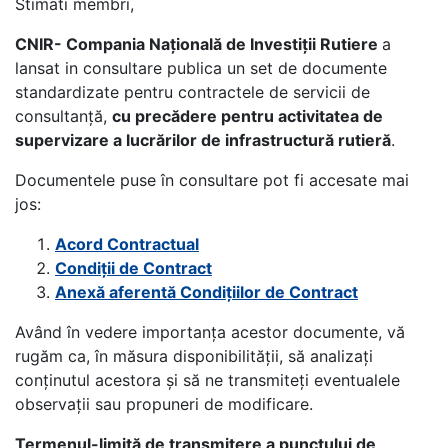
Stimati membri,
CNIR- Compania Națională de Investiții Rutiere
a
lansat in consultare publica un set de documente
standardizate pentru contractele de servicii de
consultanță,
cu precădere pentru activitatea de
supervizare a lucrărilor de infrastructură rutieră
.
Documentele puse în consultare pot fi accesate mai
jos:
Acord Contractual
Condiții de Contract
Anexă
aferentă Condițiilor de Contract
Având în vedere importanța acestor documente, vă
rugăm ca, în măsura disponibilității, să analizați
conținutul acestora și să ne transmiteți eventualele
observații sau propuneri de modificare.
Termenul-limită de transmitere a punctului de