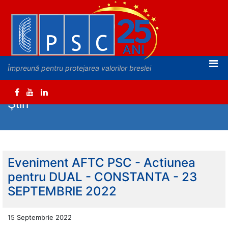
Împreună pentru protejarea valorilor breslei
Știri
Eveniment AFTC PSC - Actiunea
pentru DUAL - CONSTANTA - 23
SEPTEMBRIE 2022
15 Septembrie 2022